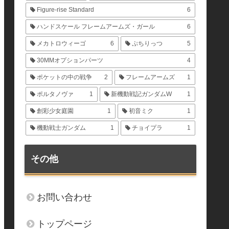
Figure-rise Standard
6
ハンドスケール フレームアームズ・ガール
6
メカトロウィーゴ
6
ぷちりっつ
5
30MMオプションパーツ
4
ポケットの中の戦争
2
フレームアームズ
1
ポルタノヴァ
1
新機動戦記ガンダムW
1
創彩少女庭園
1
初音ミク
1
機動戦士ガンダム
1
チョイプラ
1
その他
お問い合わせ
トップページ